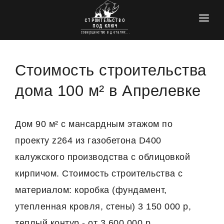
ГЛАВНАЯ
КРОВЕЛЬНЫЕ РАБОТЫ
Стоимость строительства
УТЕПЛЕНИЕ
дома 100 м² в Апрелевке
ПРОЕКТЫ ДОМОВ
ФУНДАМЕНТЫ
Дом 90 м² с мансардным этажом по
проекту z264 из газобетона D400
ОТДЕЛКА И РЕМОНТ
калужского производства с облицовкой
КОНТАКТЫ
кирпичом. Стоимость строительства с
материалом: коробка (фундамент,
утепленная кровля, стены) 3 150 000 р,
теплый контур - от 3 600 000 р.