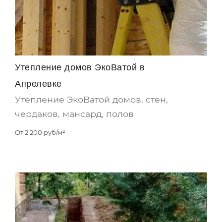
Утепление домов ЭкоВатой в
Апрелевке
Утепление ЭкоВатой домов, стен,
чердаков, мансард, полов
От
2 200
руб/м²