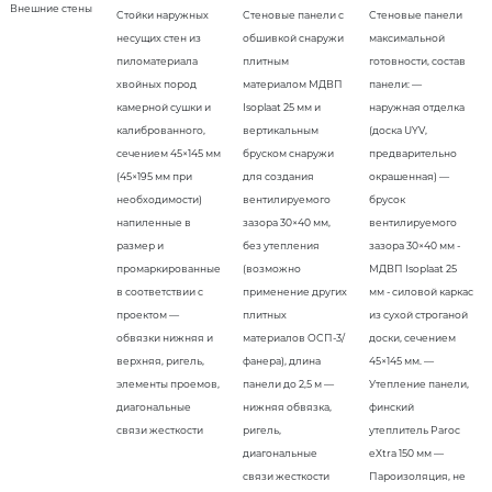
Внешние стены
Стойки наружных
Стеновые панели с
Стеновые панели
несущих стен из
обшивкой снаружи
максимальной
пиломатериала
плитным
готовности, состав
хвойных пород
материалом МДВП
панели: —
камерной сушки и
Isoplaat 25 мм и
наружная отделка
калиброванного,
вертикальным
(доска UYV,
сечением 45×145 мм
бруском снаружи
предварительно
(45×195 мм при
для создания
окрашенная) —
необходимости)
вентилируемого
брусок
напиленные в
зазора 30×40 мм,
вентилируемого
размер и
без утепления
зазора 30×40 мм -
промаркированные
(возможно
МДВП Isoplaat 25
в соответствии с
применение других
мм - силовой каркас
проектом —
плитных
из сухой строганой
обвязки нижняя и
материалов ОСП-3/
доски, сечением
верхняя, ригель,
фанера), длина
45×145 мм. —
элементы проемов,
панели до 2,5 м —
Утепление панели,
диагональные
нижняя обвязка,
финский
связи жесткости
ригель,
утеплитель Paroc
диагональные
eXtra 150 мм —
связи жесткости
Пароизоляция, не