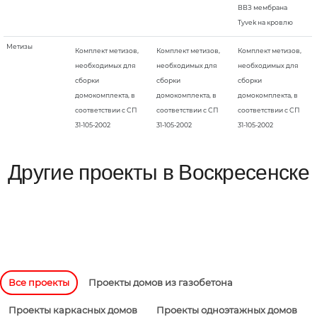
ВВЗ мембрана
Tyvek на кровлю
Метизы
Комплект метизов,
Комплект метизов,
Комплект метизов,
необходимых для
необходимых для
необходимых для
сборки
сборки
сборки
домокомплекта, в
домокомплекта, в
домокомплекта, в
соответствии с СП
соответствии с СП
соответствии с СП
31-105-2002
31-105-2002
31-105-2002
Другие проекты в Воскресенске
Все проекты
Проекты домов из газобетона
Проекты каркасных домов
Проекты одноэтажных домов