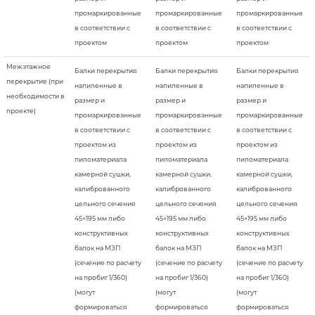
промаркированные
промаркированные
промаркированные
в соответствии с
в соответствии с
в соответствии с
проектом
проектом
проектом
Межэтажное
Балки перекрытия
Балки перекрытия
Балки перекрытия
перекрытие (при
напиленные в
напиленные в
напиленные в
необходимости в
размер и
размер и
размер и
проекте)
промаркированные
промаркированные
промаркированные
в соответствии с
в соответствии с
в соответствии с
проектом из
проектом из
проектом из
пиломатериала
пиломатериала
пиломатериала
камерной сушки,
камерной сушки,
камерной сушки,
калиброванного
калиброванного
калиброванного
цельного сечения
цельного сечения
цельного сечения
45×195 мм либо
45×195 мм либо
45×195 мм либо
конструктивных
конструктивных
конструктивных
балок на МЗП
балок на МЗП
балок на МЗП
(сечение по расчету
(сечение по расчету
(сечение по расчету
на пробиг 1/360)
на пробиг 1/360)
на пробиг 1/360)
(могут
(могут
(могут
формироваться
формироваться
формироваться