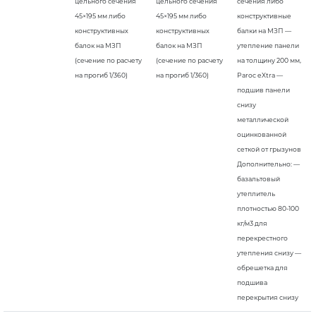
цельного сечения
цельного сечения
сечения либо
45×195 мм либо
45×195 мм либо
конструктивные
конструктивных
конструктивных
балки на МЗП —
балок на МЗП
балок на МЗП
утепление панели
(сечение по расчету
(сечение по расчету
на толщину 200 мм,
на прогиб 1/360)
на прогиб 1/360)
Paroc eXtra —
подшив панели
снизу
металлической
оцинкованной
сеткой от грызунов
Дополнительно: —
базальтовый
утеплитель
плотностью 80-100
кг/м3 для
перекрестного
утепления снизу —
обрешетка для
подшива
перекрытия снизу