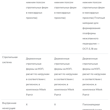
нижним поясом
нижним поясом
нижним поясом
стропильных ферм
стропильных ферм
стропильных ферм
в мансардных
в мансардных
в мансардных
проектах)
проектах)
проектах) Плитный
материал для
формирования
платформы
межэтажного
перекрытия —
ОСП-3, 18 мм
Стропильная
Деревянные
Деревянные
Деревянные
система
стропильные
стропильные
стропильные
фермы на МЗП,
фермы на МЗП,
фермы на МЗП,
расчет по нагрузкам
расчет по нагрузкам
расчет по нагрузкам
в соответствии с
в соответствии с
в соответствии с
регионом, в
регионом, в
регионом, в
комплексе Mitek
комплексе Mitek
комплексе Mitek
Pamir
Pamir
Pamir
Внутренние
Х
Х
Пиломатериал
ненесущие
камерной сушки,