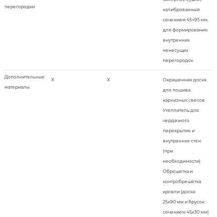
перегородки
калиброванный
сечением 45×95 мм,
для формирования
внутренних
ненесущих
перегородок
Дополнительные
Х
Х
Окрашенная доска
материалы
для пошива
карнизных свесов
Утеплитель для
чердачного
перекрытия и
внутренних стен
(при
необходимости)
Обрешетка и
контробрешётка
кровли (доска
25х90 мм и брусок
сечением 45х30 мм)