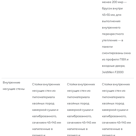
менее 200 мкр —
брусок внутри
45×55 мм, для
выполнения
внутреннего
перекрестного
утепления — в
панели
смонтированы окна
из профиля ПВХ и
входные двери,
JeldWen F2000
Внутренние
Стойки внутренних
Стойки внутренних
Стойки внутренних
несущие стены
несущих стен из
несущих стен из
несущих стен из
пиломатериала
пиломатериала
пиломатериала
хвойных пород
хвойных пород
хвойных пород
камерной сушки и
камерной сушки и
камерной сушки и
калиброванного,
калиброванного,
калиброванного,
сечением 45×145 мм
сечением 45×145 мм
сечением 45×145 мм
напиленные в
напиленные в
напиленные в
размер и
размер и
размер и