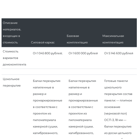
Описание
материалов,
входящих в
Базовая
Максимальная
стоимость
Силовой каркас
комплектация
комплектация
Стоимость
От 1 045 800 рублей;
От 1 600 000 рублей
От 5 146 600 рублей
вариантов
домокомплекта
Цокольное
Балки перекрытия
Балки перекрытия
Готовые панели
перекрытие
напиленные в
напиленные в
цокольного
размер и
размер и
перекрытия состав
промаркированные
промаркированные
панели: — плитное
в соответствии с
в соответствии с
основание
проектом из
проектом из
(черновой пол)
пиломатериала
пиломатериала
ОСП-3, 18 мм —
камерной сушки,
камерной сушки,
балки перекрытия
калиброванного,
калиброванного,
из доски цельного