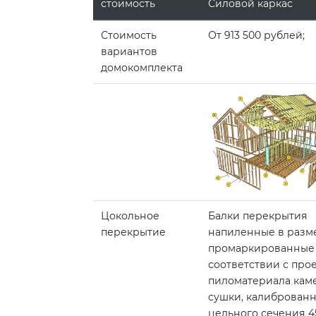
стоимость
Силовой каркас
Стоимость
От 913 500 рублей;
вариантов
домокомплекта
Цокольное
Балки перекрытия
перекрытие
напиленные в разм
промаркированные
соответствии с про
пиломатериала кам
сушки, калиброванн
цельного сечения 4