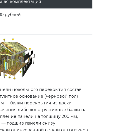
ная комплектация
00 рублей
анели цокольного перекрытия состав
 плитное основание (черновой пол)
 мм — балки перекрытия из доски
сечения либо конструктивные балки на
пление панели на толщину 200 мм,
ra — подшив панели снизу
ской оцинкованной сеткой от грызунов