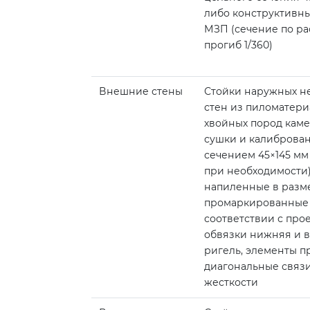
либо конструктивны
МЗП (сечение по ра
прогиб 1/360)
Внешние стены
Стойки наружных н
стен из пиломатери
хвойных пород кам
сушки и калиброван
сечением 45×145 мм 
при необходимости
напиленные в разм
промаркированные
соответствии с про
обвязки нижняя и в
ригель, элементы п
диагональные связ
жесткости