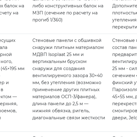
х балок на
либо конструктивных балок на
Дополните
счету на
МЗП (сечение по расчету на
плотностью
прогиб 1/360)
утепления
перекрыти
есущих
Стеновые панели с обшивкой
Стеновые 
ала
снаружи плитным материалом
состав пан
ерной
МДВП Isoplaat 25 мм и
предварит
ного,
вертикальным бруском
вентилиру
(45×195 мм
снаружи для создания
25 мм - си
)
вентилируемого зазора 30×40
сечением 
ер и
мм, без утепления (возможно
финский ут
 в
применение других плитных
Пароизоля
ектом —
материалов ОСП-3/фанера),
45×55 мм,
ерхняя,
длина панели до 2,5 м —
перекрест
роемов,
нижняя обвязка, ригель,
смонтиров
и
диагональные связи жесткости
двери, Je