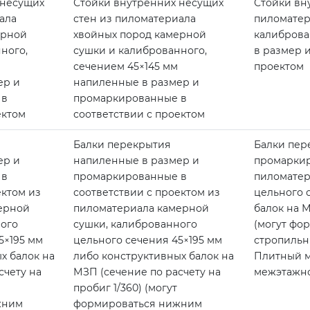
 несущих
Стойки внутренних несущих
Стойки вн
ала
стен из пиломатериала
пиломатер
ерной
хвойных пород камерной
калиброва
ного,
сушки и калиброванного,
в размер 
сечением 45×145 мм
проектом
ер и
напиленные в размер и
 в
промаркированные в
ектом
соответствии с проектом
Балки перекрытия
Балки пер
ер и
напиленные в размер и
промаркир
 в
промаркированные в
пиломатер
ектом из
соответствии с проектом из
цельного 
ерной
пиломатериала камерной
балок на М
ого
сушки, калиброванного
(могут фо
5×195 мм
цельного сечения 45×195 мм
стропильн
х балок на
либо конструктивных балок на
Плитный м
счету на
МЗП (сечение по расчету на
межэтажно
пробиг 1/360) (могут
жним
формироваться нижним