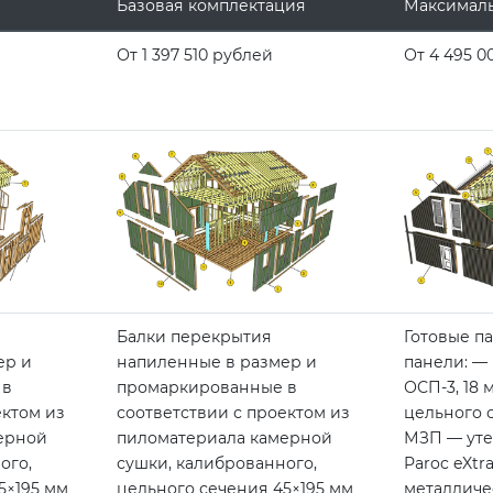
Базовая комплектация
Максималь
От 1 397 510 рублей
От 4 495 0
Балки перекрытия
Готовые п
ер и
напиленные в размер и
панели: —
 в
промаркированные в
ОСП-3, 18
ектом из
соответствии с проектом из
цельного 
ерной
пиломатериала камерной
МЗП — уте
ого,
сушки, калиброванного,
Paroc eXt
5×195 мм
цельного сечения 45×195 мм
металличе