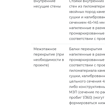
Внутренние
Стойки внутренних
несущие стены
стен из пиломатери
хвойных пород кам
сушки и калиброван
сечением 45×145 мм
напиленные в разм
промаркированные
соответствии с про
Межэтажное
Балки перекрытия
перекрытие (при
напиленные в разм
необходимости в
промаркированные
проекте)
соответствии с про
пиломатериала кам
сушки, калиброванн
цельного сечения 4
либо конструктивны
МЗП (сечение по ра
пробиг 1/360) (могут
формироваться ни