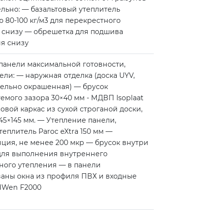
льно: — базальтовый утеплитель
 80-100 кг/м3 для перекрестного
 снизу — обрешетка для подшива
я снизу
панели максимальной готовности,
ели: — наружная отделка (доска UYV,
ельно окрашенная) — брусок
емого зазора 30×40 мм - МДВП Isoplaat
ловой каркас из сухой строганой доски,
45×145 мм. — Утепление панели,
еплитель Paroc eXtra 150 мм —
ция, не менее 200 мкр — брусок внутри
 для выполнения внутреннего
ного утепления — в панели
аны окна из профиля ПВХ и входные
ldWen F2000