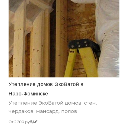
Утепление домов ЭкоВатой в
Наро-Фоминске
Утепление ЭкоВатой домов, стен,
чердаков, мансард, полов
От
2 200
руб/м²